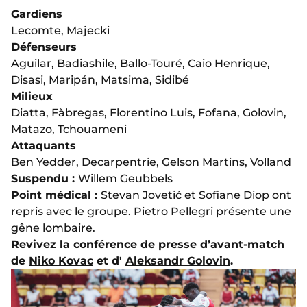
Gardiens
Lecomte, Majecki
Défenseurs
Aguilar, Badiashile, Ballo-Touré, Caio Henrique,
Disasi, Maripán, Matsima, Sidibé
Milieux
Diatta, Fàbregas, Florentino Luis, Fofana, Golovin,
Matazo, Tchouameni
Attaquants
Ben Yedder, Decarpentrie, Gelson Martins, Volland
Suspendu :
Willem Geubbels
Point médical :
Stevan Jovetić et Sofiane Diop ont
repris avec le groupe. Pietro Pellegri présente une
gêne lombaire.
Revivez la conférence de presse d’avant-match
de
Niko Kovac
et d'
Aleksandr Golovin
.