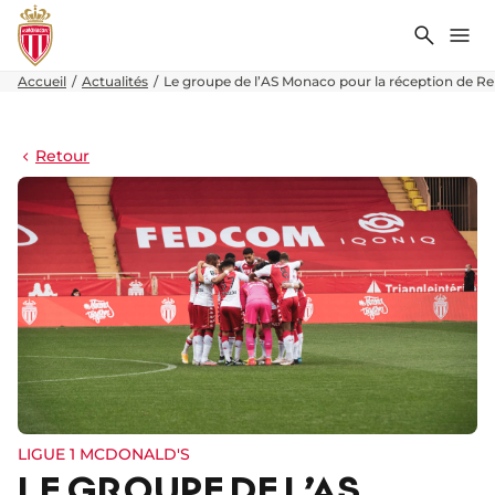
Recher
Me
Accueil
Actualités
Le groupe de l’AS Monaco pour la réception de R
Retour
LIGUE 1 MCDONALD'S
LE GROUPE DE L’AS