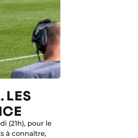
 LES
ICE
i (21h), pour le
s à connaître,