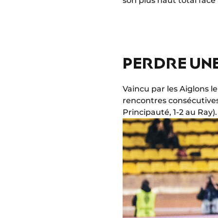
son plus haut total face
PERDRE UNE
Vaincu par les Aiglons le
rencontres consécutives
Principauté, 1-2 au Ray).