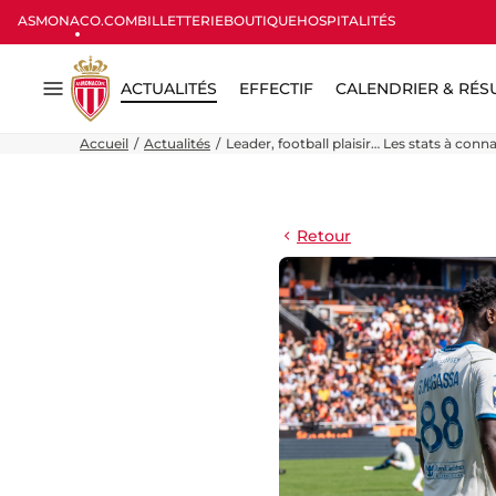
ASMONACO.COM
BILLETTERIE
BOUTIQUE
HOSPITALITÉS
ACTUALITÉS
EFFECTIF
CALENDRIER & RÉS
Menu
Accueil
Actualités
Leader, football plaisir… Les stats à conn
Retour