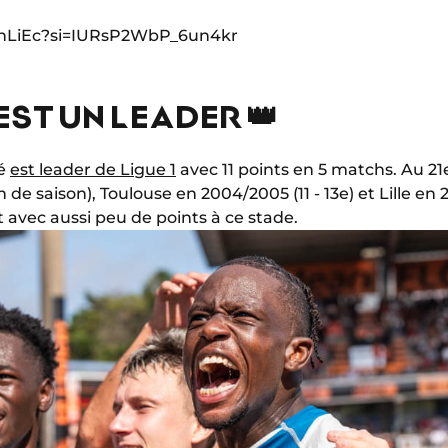
9InLiEc?si=IURsP2WbP_6un4kr
EST UN LEADER 👑
té
est leader de Ligue 1
avec 11 points en 5 matchs. Au 21e
n de saison), Toulouse en 2004/2005 (11 - 13e) et Lille en 2
avec aussi peu de points à ce stade.