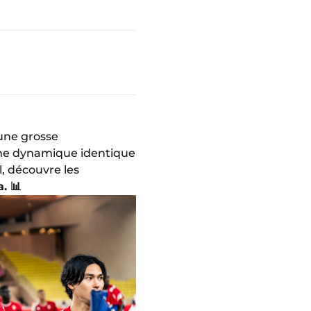
 une grosse
 une dynamique identique
l, découvre les
. 📊