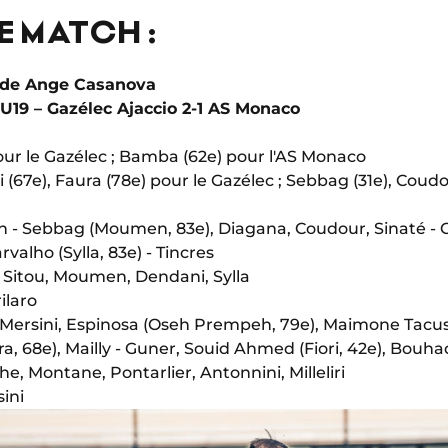
DE MATCH :
tade Ange Casanova
U19 – Gazélec Ajaccio 2-1 AS Monaco
 pour le Gazélec ; Bamba (62e) pour l'AS Monaco
i (67e), Faura (78e) pour le Gazélec ; Sebbag (31e), Cou
 - Sebbag (Moumen, 83e), Diagana, Coudour, Sinaté -
rvalho (Sylla, 83e) - Tincres
, Sitou, Moumen, Dendani, Sylla
ilaro
- Mersini, Espinosa (Oseh Prempeh, 79e), Maimone Tacus
a, 68e), Mailly - Guner, Souid Ahmed (Fiori, 42e), Bouha
e, Montane, Pontarlier, Antonnini, Milleliri
ini