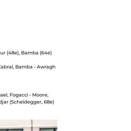
dour (48e), Bamba (64e)
 Cabral, Bamba - Awragh
sel, Fogacci - Moore,
djar (Scheidegger, 68e)