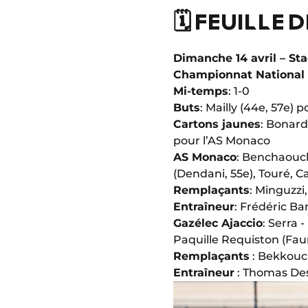
🗓️ FEUILLE 
Dimanche 14 avril – S
Championnat National 
Mi-temps
: 1-0
Buts
: Mailly (44e, 57e)
Cartons jaunes
: Bonard
pour l’AS Monaco
AS Monaco
: Benchaouch
(Dendani, 55e), Touré, Ca
Remplaçants
: Minguzzi
Entraîneur
: Frédéric Bar
Gazélec Ajaccio
: Serra 
Paquille Requiston (Faur
Remplaçants
: Bekkouch
Entraîneur
: Thomas Des