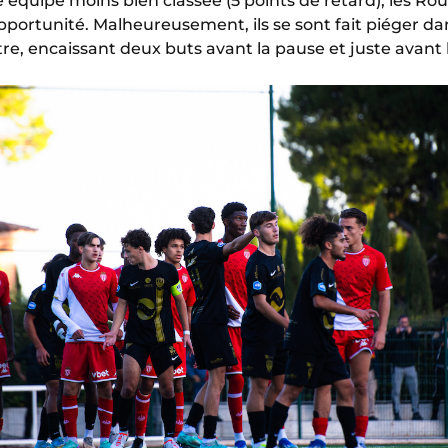
 équipe moins bien classée (5 points de retard), les Ro
pportunité. Malheureusement, ils se sont fait piéger 
re, encaissant deux buts avant la pause et juste avant 