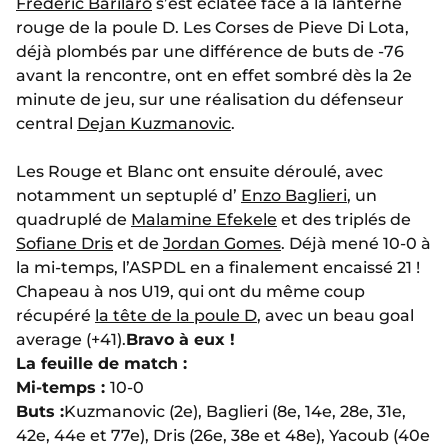
Frédéric Barilaro
s’est éclatée face à la lanterne
rouge de la poule D. Les Corses de Pieve Di Lota,
déjà plombés par une différence de buts de -76
avant la rencontre, ont en effet sombré dès la 2e
minute de jeu, sur une réalisation du défenseur
central
Dejan Kuzmanovic
.
Les Rouge et Blanc ont ensuite déroulé, avec
notamment un septuplé d’
Enzo Baglieri
, un
quadruplé de
Malamine Efekele
et des triplés de
Sofiane Dris
et de
Jordan Gomes
. Déjà mené 10-0 à
la mi-temps, l’ASPDL en a finalement encaissé 21 !
Chapeau à nos U19, qui ont du même coup
récupéré
la tête de la poule D
, avec un beau goal
average (+41).
Bravo à eux !
La feuille de match :
Mi-temps :
10-0
Buts :
Kuzmanovic (2e), Baglieri (8e, 14e, 28e, 31e,
42e, 44e et 77e), Dris (26e, 38e et 48e), Yacoub (40e