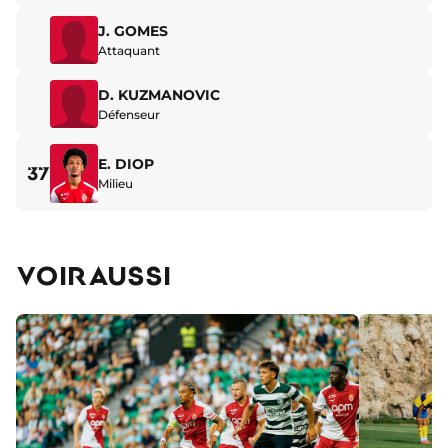
J. GOMES
Attaquant
D. KUZMANOVIC
Défenseur
E. DIOP
37
Milieu
VOIR AUSSI