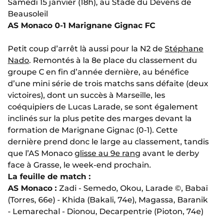
Samedi 15 janvier (18h), au Stade du Devens de
Beausoleil
AS Monaco 0-1 Marignane Gignac FC
Petit coup d’arrêt là aussi pour la N2 de
Stéphane
Nado
. Remontés à la 8e place du classement du
groupe C en fin d’année dernière, au bénéfice
d’une mini série de trois matchs sans défaite (deux
victoires), dont un succès à Marseille, les
coéquipiers de Lucas Larade, se sont également
inclinés sur la plus petite des marges devant la
formation de Marignane Gignac (0-1). Cette
dernière prend donc le large au classement, tandis
que l’AS Monaco
glisse au 9e rang
avant le derby
face à Grasse, le week-end prochain.
La feuille de match :
AS Monaco :
Zadi - Semedo, Okou, Larade ©, Babaï
(Torres, 66e) - Khida (Bakali, 74e), Magassa, Baranik
- Lemarechal - Dionou, Decarpentrie (Pioton, 74e)