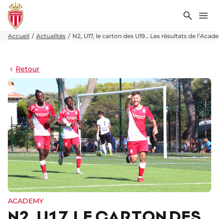
Recher
Me
Accueil
Actualités
N2, U17, le carton des U19… Les résultats de l’Aca
Retour
ACADEMY
N2, U17, LE CARTON DES