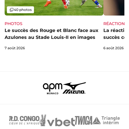
Galerie
40 photos
PHOTOS
RÉACTIONS
Le succès des Rouge et Blanc face aux
La réaction
Azulones au Stade Louis-II en images
succès con
7 août 2026
6 août 2026