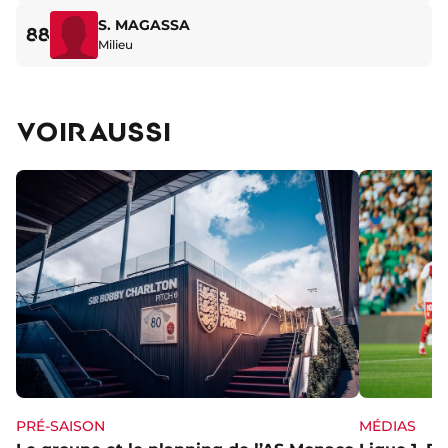
S. MAGASSA
88
Milieu
VOIR AUSSI
PRÉ-SAISON
MÉDIAS