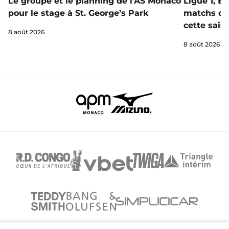
Le groupe et le planning de l’AS Monaco
Ligue 1, E
pour le stage à St. George’s Park
matchs de 
cette sais
8 août 2026
8 août 2026