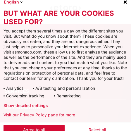
English
BUT WHAT ARE YOUR COOKIES
USED FOR?
You accept them several times a day on the different sites you
visit. But what do you know about them? These cookies are
obviously not eaten, and they are not dangerous either. They
just help us to personalize your internet experience. When you
Facebook
X
Instagram
Youtube
TikTok
Twitch
visit asmonaco.com, these allow us to first analyze the audience
as well as the performance of the site. And they are mainly used
to deliver ads and content to you that match what you like. Note
that you can change your preferences at any time, thanks to the
regulations on protection of personal data, and feel free to
AS MONACO
contact our team for any clarification. Thank you for your trust!
Analytics
A/B testing and personalization
SERVICES
Conversion tracking
Remarketing
Show detailed settings
INFORMATIONS
Visit our Privacy Policy page for more
Télécharger l'AS Monaco App
Agree to all
Reject all