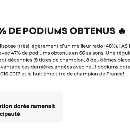
% DE PODIUMS OBTENUS 🔥
e dispose (très) légèrement d’un meilleur ratio (48%), l’A
e avec 47% de podiums obtenus en 66 saisons. Une régul
ept décennies
(8 titres de champion, 8 deuxièmes places
avantage ces dernières années avec neuf podiums obte
2016-2017 et
le huitième titre de champion de France
!
ration dorée ramenait
ncipauté