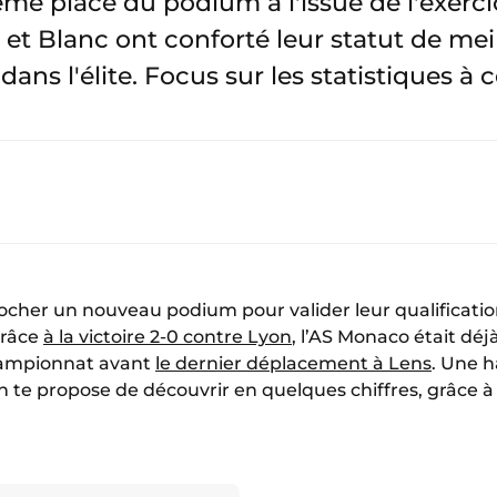
sième place du podium à l'issue de l'exer
e et Blanc ont conforté leur statut de me
ns l'élite. Focus sur les statistiques à c
rocher un nouveau podium pour valider leur qualificati
Grâce
à la victoire 2-0 contre Lyon
, l’AS Monaco était déj
championnat avant
le dernier déplacement à Lens
. Une 
n te propose de découvrir en quelques chiffres, grâce à 