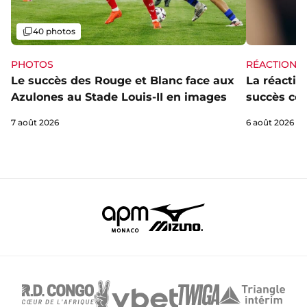
Galerie
40 photos
PHOTOS
RÉACTIONS
Le succès des Rouge et Blanc face aux
La réaction
Azulones au Stade Louis-II en images
succès con
7 août 2026
6 août 2026