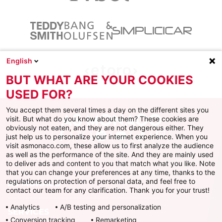
English
BUT WHAT ARE YOUR COOKIES
USED FOR?
You accept them several times a day on the different sites you
visit. But what do you know about them? These cookies are
obviously not eaten, and they are not dangerous either. They
just help us to personalize your internet experience. When you
Facebook
X
Instagram
Youtube
TikTok
Twitch
visit asmonaco.com, these allow us to first analyze the audience
as well as the performance of the site. And they are mainly used
to deliver ads and content to you that match what you like. Note
that you can change your preferences at any time, thanks to the
regulations on protection of personal data, and feel free to
AS MONACO
contact our team for any clarification. Thank you for your trust!
Analytics
A/B testing and personalization
SERVICES
Conversion tracking
Remarketing