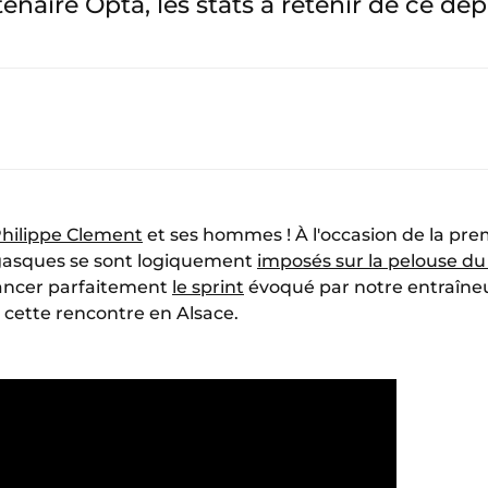
tenaire Opta, les stats à retenir de ce d
hilippe Clement
et ses hommes ! À l'occasion de la pre
asques se sont logiquement
imposés sur la pelouse d
lancer parfaitement
le sprint
évoqué par notre entraîneu
e cette rencontre en Alsace.