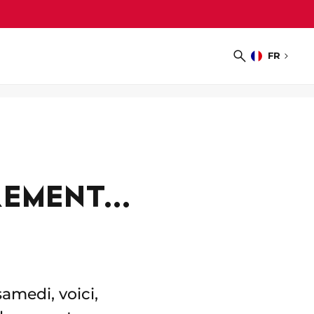
FR
Choisir
Recherche
la
langue
EMENT...
samedi, voici,