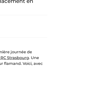
éplacement en
mière journée de
u RC Strasbourg
. Une
r flamand. Voici, avec