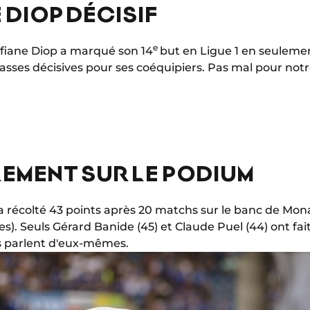
 DIOP DÉCISIF
e
fiane Diop a marqué son 14
but en Ligue 1 en seulemen
asses décisives pour ses coéquipiers. Pas mal pour notr
LEMENT SUR LE PODIUM
a récolté 43 points après 20 matchs sur le banc de Mona
ites). Seuls Gérard Banide (45) et Claude Puel (44) ont fa
es parlent d'eux-mêmes.