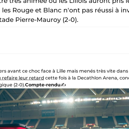
e très animée où les Lillois auront pris 
 les Rouge et Blanc n'ont pas réussi à in
stade Pierre-Mauroy (2-0).
ers avant ce choc face à Lille mais menés très vite dans
 refaire leur retard
cette fois à la Decathlon Arena, co
gique (2-0).
Compte-rendu
✍️