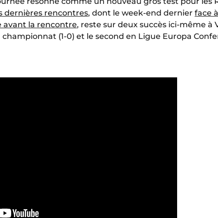
 journée résonne comme un nouveau gros test pour les 
is dernières rencontres
, dont le week-end dernier
face 
te avant la rencontre
, reste sur deux succès ici-même à V
 championnat (1-0) et le second en Ligue Europa Confe