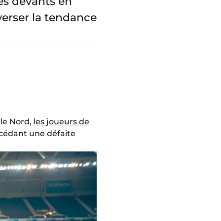
les devants en
verser la tendance
 le Nord,
les joueurs de
ncédant une défaite