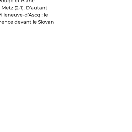
Rouge et Blanc,
à Metz
(2-1). D’autant
illeneuve-d’Ascq : le
rence devant le Slovan