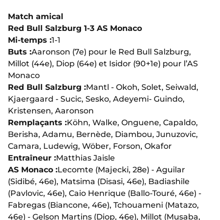
Match amical
Red Bull Salzburg 1-3 AS Monaco
Mi-temps :
1-1
Buts :
Aaronson (7e) pour le Red Bull Salzburg,
Millot (44e), Diop (64e) et Isidor (90+1e) pour l’AS
Monaco
Red Bull Salzburg :
Mantl - Okoh, Solet, Seiwald,
Kjaergaard - Sucic, Sesko, Adeyemi- Guindo,
Kristensen, Aaronson
Remplaçants :
Köhn, Walke, Onguene, Capaldo,
Berisha, Adamu, Bernède, Diambou, Junuzovic,
Camara, Ludewig, Wöber, Forson, Okafor
Entraîneur :
Matthias Jaisle
AS Monaco :
Lecomte (Majecki, 28e) - Aguilar
(Sidibé, 46e), Matsima (Disasi, 46e), Badiashile
(Pavlovic, 46e), Caio Henrique (Ballo-Touré, 46e) -
Fabregas (Biancone, 46e), Tchouameni (Matazo,
46e) - Gelson Martins (Diop, 46e), Millot (Musaba,