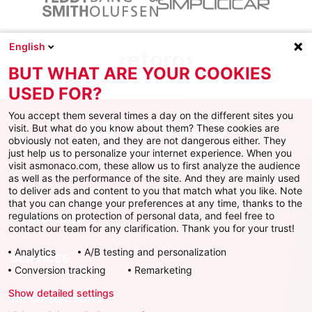
English
BUT WHAT ARE YOUR COOKIES
USED FOR?
You accept them several times a day on the different sites you
visit. But what do you know about them? These cookies are
obviously not eaten, and they are not dangerous either. They
just help us to personalize your internet experience. When you
Facebook
X
Instagram
Youtube
TikTok
Twitch
visit asmonaco.com, these allow us to first analyze the audience
as well as the performance of the site. And they are mainly used
to deliver ads and content to you that match what you like. Note
that you can change your preferences at any time, thanks to the
regulations on protection of personal data, and feel free to
AS MONACO
contact our team for any clarification. Thank you for your trust!
Analytics
A/B testing and personalization
SERVICES
Conversion tracking
Remarketing
Show detailed settings
INFORMATIONS