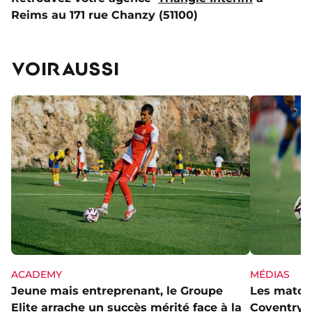
Reims au 171 rue Chanzy (51100)
VOIR AUSSI
ACADEMY
MÉDIAS
Jeune mais entreprenant, le Groupe
Les matchs
Elite arrache un succès mérité face à la
Coventry s