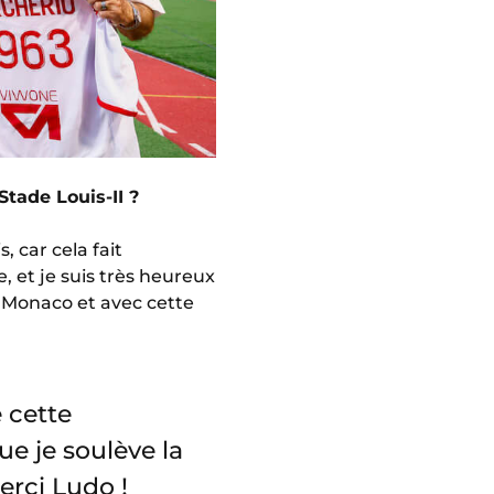
Stade Louis-II ?
, car cela fait
, et je suis très heureux
S Monaco et avec cette
 cette
e je soulève la
erci Ludo !