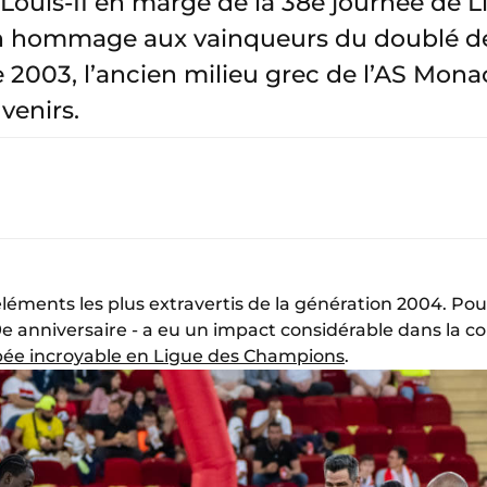
Louis-II en marge de la 38e journée de L
n hommage aux vainqueurs du doublé de 
 2003, l’ancien milieu grec de l’AS Mona
venirs.
s éléments les plus extravertis de la génération 2004. Po
9e anniversaire - a eu un impact considérable dans la c
ée incroyable en Ligue des Champions
.