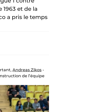
igue 1 contre
1963 et de la
co a pris le temps
urtant,
Andreas Zikos
-
onstruction de l’équipe