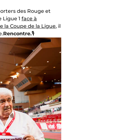
pporters des Rouge et
e Ligue 1
face à
e la Coupe de la Ligue
, il
e.
Rencontre.
🎙