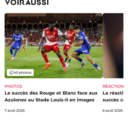
VOIR AUSSI
Galerie
40 photos
PHOTOS
RÉACTIONS
Le succès des Rouge et Blanc face aux
La réaction
Azulones au Stade Louis-II en images
succès con
7 août 2026
6 août 2026