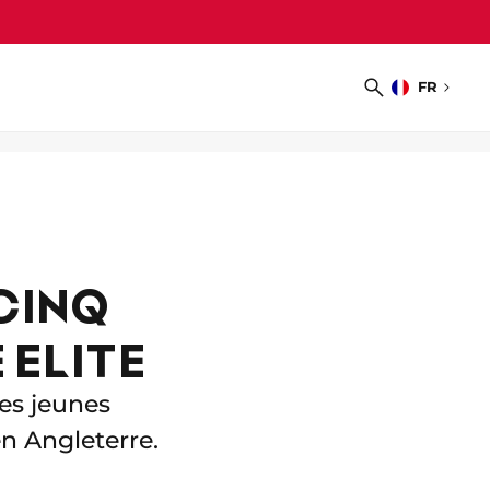
FR
Choisir
Recherche
la
langue
CINQ
ELITE
les jeunes
n Angleterre.