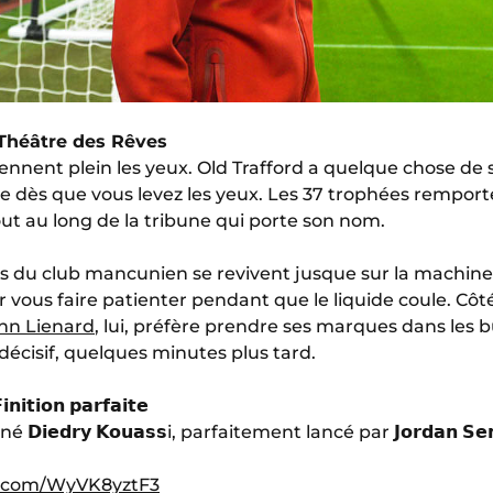
 Théâtre des Rêves
ent plein les yeux. Old Trafford a quelque chose de spé
re dès que vous levez les yeux. Les 37 trophées remporté
ut au long de la tribune qui porte son nom.
u club mancunien se revivent jusque sur la machine à
 vous faire patienter pendant que le liquide coule. Côté
nn Lienard
, lui, préfère prendre ses marques dans les bu
décisif, quelques minutes plus tard.
𝗻𝗶𝘁𝗶𝗼𝗻 𝗽𝗮𝗿𝗳𝗮𝗶𝘁𝗲
𝗶𝗲𝗱𝗿𝘆 𝗞𝗼𝘂𝗮𝘀𝘀i, parfaitement lancé par 𝗝𝗼𝗿𝗱𝗮𝗻 𝗦𝗲
er.com/WyVK8yztF3