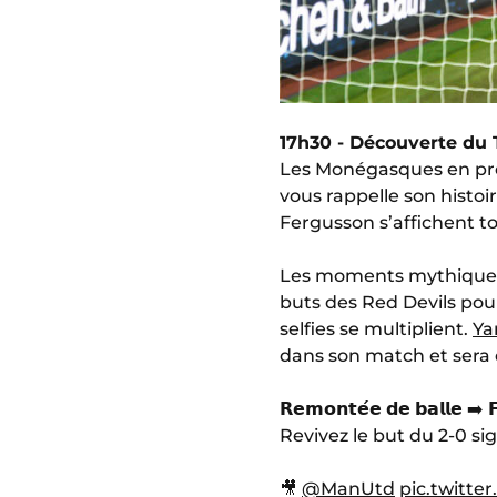
17h30 - Découverte du
Les Monégasques en prenn
vous rappelle son histoi
Fergusson s’affichent to
Les moments mythiques d
buts des Red Devils pour
selfies se multiplient.
Ya
dans son match et sera 
𝗥𝗲𝗺𝗼𝗻𝘁𝗲́𝗲 𝗱𝗲 𝗯𝗮𝗹𝗹𝗲 ➡️ 𝗙𝗶
Revivez le but du 2-0 signé 
🎥
@ManUtd
pic.twitt