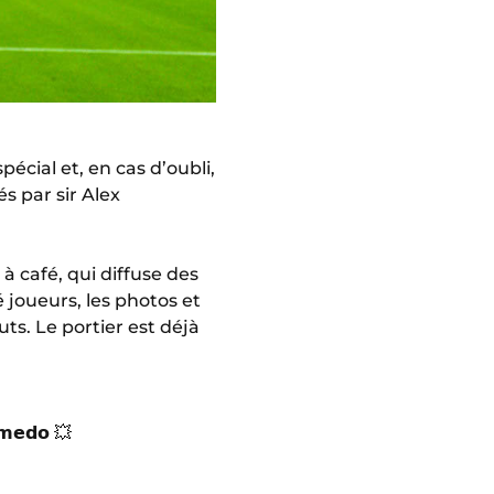
cial et, en cas d’oubli,
s par sir Alex
 café, qui diffuse des
 joueurs, les photos et
ts. Le portier est déjà
𝗲𝗱𝗼 💥