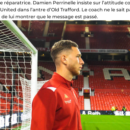
 réparatrice. Damien Perrinelle insiste sur l’attitude co
United dans l’antre d’Old Trafford. Le coach ne le sait 
t de lui montrer que le message est passé.