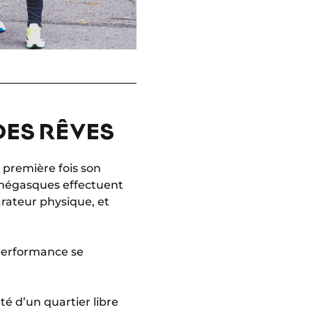
DES RÊVES
 première fois son
onégasques effectuent
arateur physique, et
 performance se
té d’un quartier libre