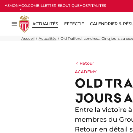
ASMONACO.COM
BILLETTERIE
BOUTIQUE
HOSPITALITÉS
ACTUALITÉS
EFFECTIF
CALENDRIER & RÉS
Menu
Accueil
Actualités
Old Trafford, Londres... Cinq jours au cœ
Retour
ACADEMY
OLD TRA
JOURS A
Entre la victoire 
membres du Group
Retour en détail 