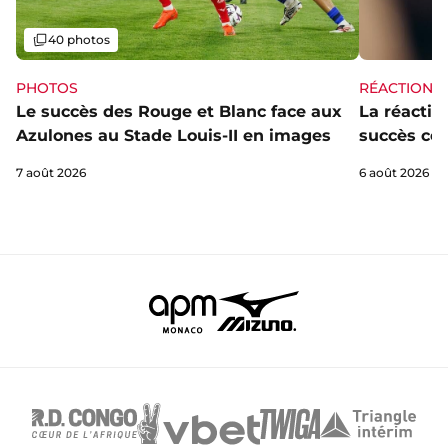
Galerie
40 photos
PHOTOS
RÉACTIONS
Le succès des Rouge et Blanc face aux
La réaction
Azulones au Stade Louis-II en images
succès con
7 août 2026
6 août 2026