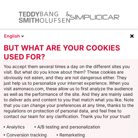
English
BUT WHAT ARE YOUR COOKIES
USED FOR?
You accept them several times a day on the different sites you
visit. But what do you know about them? These cookies are
obviously not eaten, and they are not dangerous either. They
just help us to personalize your internet experience. When you
Facebook
X
Instagram
Youtube
TikTok
Twitch
visit asmonaco.com, these allow us to first analyze the audience
as well as the performance of the site. And they are mainly used
to deliver ads and content to you that match what you like. Note
that you can change your preferences at any time, thanks to the
regulations on protection of personal data, and feel free to
AS MONACO
contact our team for any clarification. Thank you for your trust!
Analytics
A/B testing and personalization
SERVICES
Conversion tracking
Remarketing