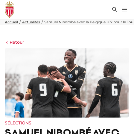
Recher
Me
Accueil
Actualités
Samuel Nibombé avec la Belgique U17 pour le Tour
Retour
SÉLECTIONS
SAMUEL NIBOMBÉ AVEC