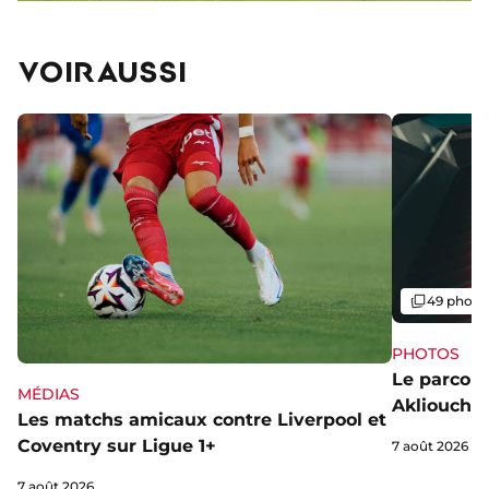
VOIR AUSSI
Galerie
49 photo
PHOTOS
Le parcou
MÉDIAS
Akliouche
Les matchs amicaux contre Liverpool et
Coventry sur Ligue 1+
7 août 2026
7 août 2026