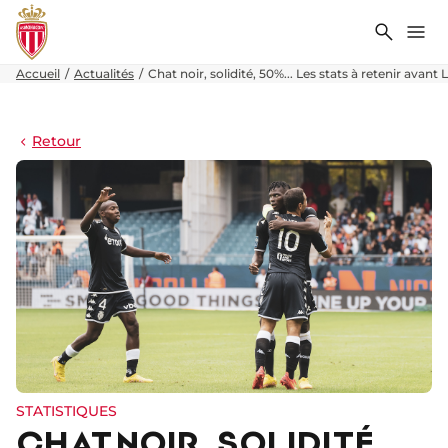
Recher
Me
Accueil
Actualités
Chat noir, solidité, 50%... Les stats à retenir avant Li
Retour
STATISTIQUES
CHAT NOIR, SOLIDITÉ,