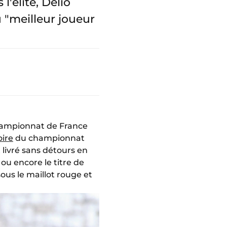
'élite, Delio
 "meilleur joueur
championnat de France
oire
du championnat
t livré sans détours en
u encore le titre de
ous le maillot rouge et