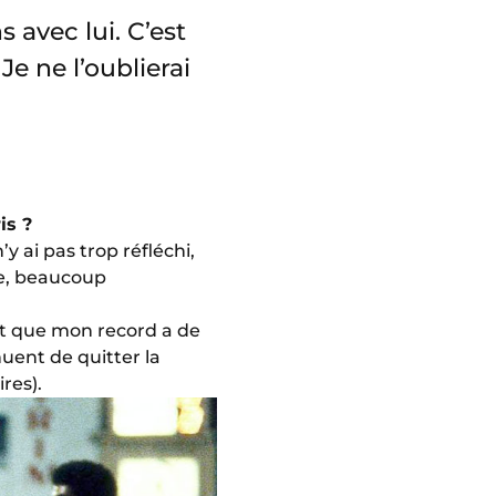
s avec lui. C’est
Je ne l’oublierai
ris ?
y ai pas trop réfléchi,
de, beaucoup
 et que mon record a de
nuent de quitter la
res).