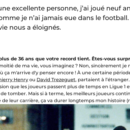
 une excellente personne, j’ai joué neuf an
omme je n’ai jamais eue dans le football. 
vie nous a éloignés.
 plus de 36 ans que votre record tient. Êtes-vous surp
 moitié de ma vie, vous imaginez ? Non, sincèrement je n’
où ça m'arrive d'y penser encore ! À une certaine pério
hierry Henry
ou
David Trezeguet
, partaient à l’étranger.
ession que les joueurs passent plus de temps en Ligue 1
de tomber. Mais si à terme, les meilleurs joueurs conti
e leur carrière, ça va durer longtemps mon histoire (ri