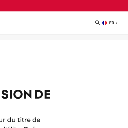
FR
Choisir
Recherche
la
langue
SION DE
r du titre de