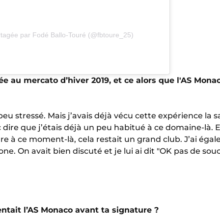
rtagée par Fodé Ballo-Touré (@fbtoure_25)
e au mercato d’hiver 2019, et ce alors que l'AS Monaco
 peu stressé. Mais j’avais déjà vécu cette expérience la 
onc dire que j’étais déjà un peu habitué à ce domaine-là
re à ce moment-là, cela restait un grand club. J’ai éga
e. On avait bien discuté et je lui ai dit "OK pas de souci
ntait l’AS Monaco avant ta signature ?