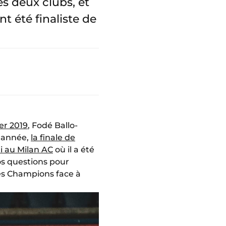
es deux clubs, et
t été finaliste de
er 2019
, Fodé Ballo-
e année,
la finale de
i au Milan AC
où il a été
os questions pour
des Champions face à