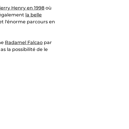
ierry Henry en 1998
où
a également
la belle
et l'énorme parcours en
mme
Radamel Falcao
par
s la possibilité de le