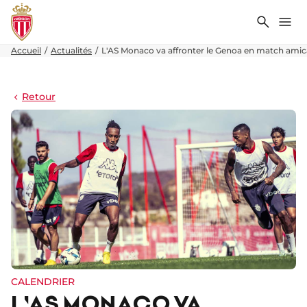
Recher
Me
Accueil
Actualités
L'AS Monaco va affronter le Genoa en match amica
Retour
CALENDRIER
L'AS MONACO VA