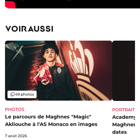
VOIR AUSSI
Galerie
49 photos
PHOTOS
PORTRAIT
Le parcours de Maghnes "Magic"
Academy, 
Akliouche à l'AS Monaco en images
Maghnes A
dates
7 août 2026