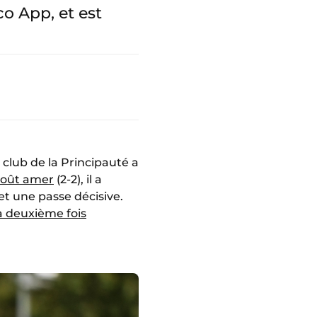
o App, et est
 club de la Principauté a
 goût amer
(2-2), il a
et une passe décisive.
a deuxième fois