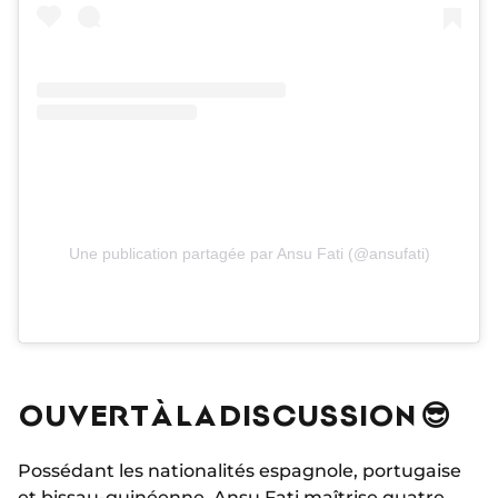
Une publication partagée par Ansu Fati (@ansufati)
OUVERT À LA DISCUSSION 😎
Possédant les nationalités espagnole, portugaise
et bissau-guinéenne, Ansu Fati maîtrise quatre