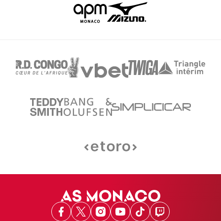
Facebook
X
Instagram
Youtube
TikTok
Twitch