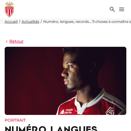
Recher
Me
Accueil
Actualités
Numéro, langues, records… 11 choses à connaître s
Retour
PORTRAIT
NUMÉRO, LANGUES,