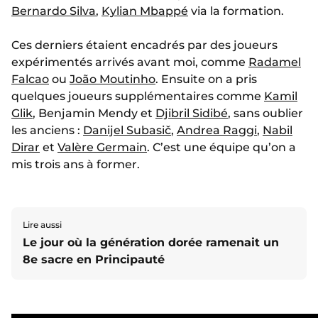
Bernardo Silva
,
Kylian Mbappé
via la formation.
Ces derniers étaient encadrés par des joueurs
expérimentés arrivés avant moi, comme
Radamel
Falcao
ou
João Moutinho
. Ensuite on a pris
quelques joueurs supplémentaires comme
Kamil
Glik
, Benjamin Mendy et
Djibril Sidibé
, sans oublier
les anciens :
Danijel Subasič
,
Andrea Raggi
,
Nabil
Dirar
et
Valère Germain
. C’est une équipe qu’on a
mis trois ans à former.
Lire aussi
Le jour où la génération dorée ramenait un
8e sacre en Principauté