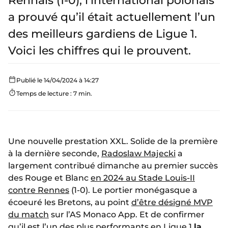
Rennais (1-0), l’international polonais
a prouvé qu’il était actuellement l’un
des meilleurs gardiens de Ligue 1.
Voici les chiffres qui le prouvent.
Publié le 14/04/2024 à 14:27
Temps de lecture : 7 min.
Une nouvelle prestation XXL. Solide de la première
à la dernière seconde,
Radoslaw Majecki
a
largement contribué dimanche au premier succès
des Rouge et Blanc
en 2024 au Stade Louis-II
contre Rennes
(1-0). Le portier monégasque a
écoeuré les Bretons, au point
d’être désigné MVP
du match
sur l’AS Monaco App. Et de confirmer
qu’il est l’un des plus performants en Ligue 1,
la