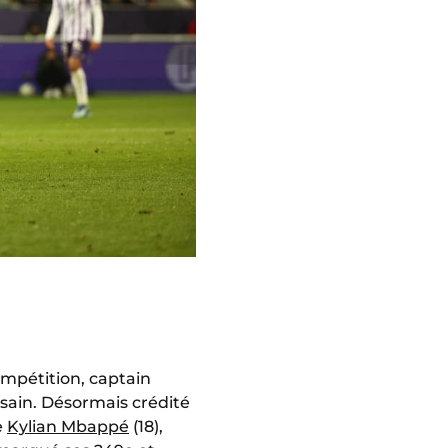
compétition, captain
ousain. Désormais crédité
e
Kylian Mbappé
(18),