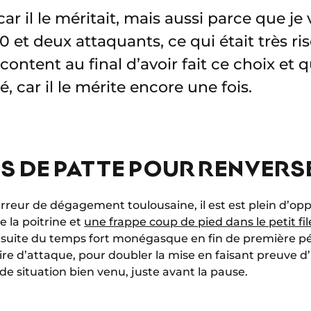
r car il le méritait, mais aussi parce que je
 et deux attaquants, ce qui était très ri
content au final d’avoir fait ce choix et
é, car il le mérite encore une fois.
S DE PATTE POUR RENVERS
 erreur de dégagement toulousaine, il est est plein d’o
 la poitrine et
une frappe coup de pied dans le petit fi
 ensuite du temps fort monégasque en fin de première p
e d’attaque, pour doubler la mise en faisant preuve d’u
e situation bien venu, juste avant la pause.