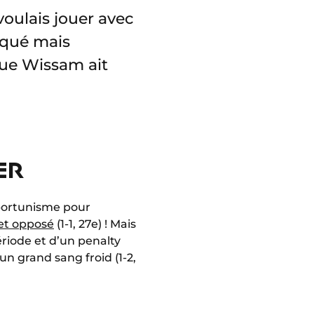
 voulais jouer avec
squé mais
 que Wissam ait
ER
pportunisme pour
let opposé
(1-1, 27e) ! Mais
ériode et d’un penalty
n grand sang froid (1-2,