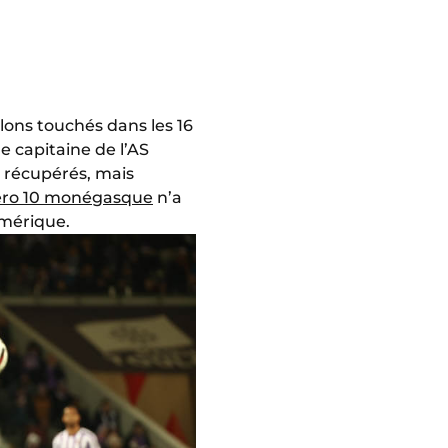
lons touchés dans les 16
le capitaine de l’AS
s récupérés, mais
éro 10 monégasque
n’a
umérique.