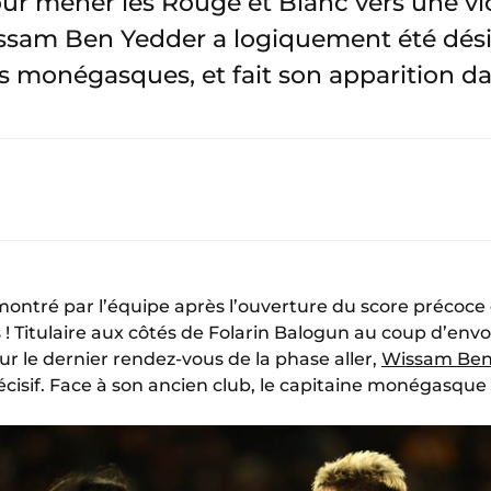
r mener les Rouge et Blanc vers une vic
Wissam Ben Yedder a logiquement été d
s monégasques, et fait son apparition da
ontré par l’équipe après l’ouverture du score précoce d
! Titulaire aux côtés de Folarin Balogun au coup d’envo
our le dernier rendez-vous de la phase aller,
Wissam Ben
cisif. Face à son ancien club, le capitaine monégasque a 