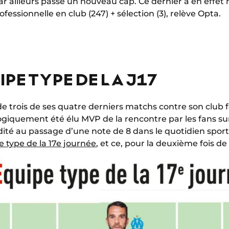
r ailleurs passé un nouveau cap. Ce dernier a en effe
ofessionnelle en club (247) + sélection (3), relève Opta.
IPE TYPE DE LA J17
 de trois de ses quatre derniers matchs contre son club 
 logiquement été élu MVP de la rencontre par les fans s
dité au passage d’une note de 8 dans le quotidien sporti
 type de la 17e journée
, et ce, pour la deuxième fois de 