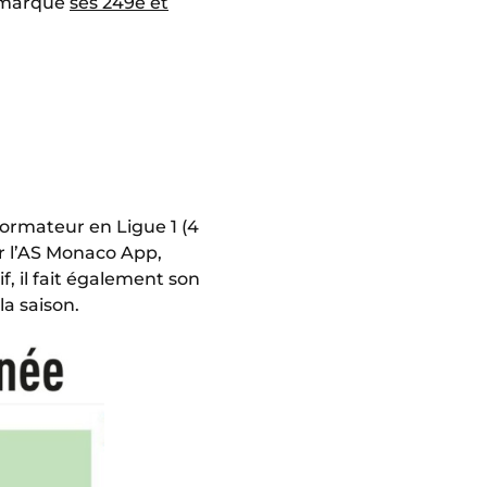
t marqué
ses 249e et
formateur en Ligue 1 (4
ur l’AS Monaco App,
f, il fait également son
la saison.