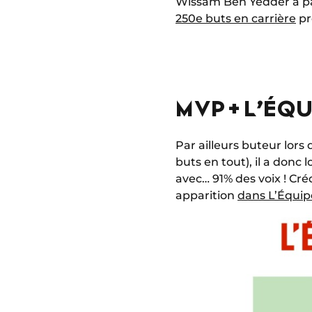
Wissam Ben Yedder a pa
250e buts en carrière
pr
MVP + L’ÉQU
Par ailleurs buteur lors
buts en tout), il a donc
avec… 91% des voix ! Cré
apparition
dans L’Équipe