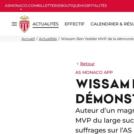
ASMONACO.COM
BILLETTERIE
BOUTIQUE
HOSPITALITÉS
ACTUALITÉS
EFFECTIF
CALENDRIER & RÉS
Menu
Accueil
Actualités
Wissam Ben Yedder MVP de la démonstr
Retour
AS MONACO APP
WISSAM 
DÉMONS
Auteur d’un magni
MVP du large suc
suffrages sur l’A