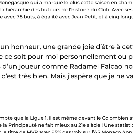
e Monégasque qui a marqué le plus cette saison en champ
la hiérarchie des buteurs de l’histoire du Club. Avec ses 
e avec 78 buts, à égalité avec
Jean Petit
, et à cinq lon
, un honneur, une grande joie d’être à cet
e ce soit pour moi personnellement ou p
és d’un joueur comme Radamel Falcao no
 c’est très bien. Mais j’espère que je ne v
ompte que la Ligue 1, il est même devant le Colombien a
la Principauté ne fait mieux au 21e siècle ! Une statist
 le titre de MVP avec 95% des voix sur l’AS Monaco App