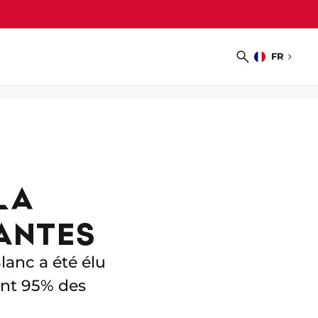
FR
Choisir
Recherche
la
langue
LA
ANTES
lanc a été élu
ant 95% des