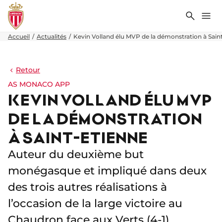
Recher
Me
Accueil
Actualités
Kevin Volland élu MVP de la démonstration à Sain
Retour
AS MONACO APP
KEVIN VOLLAND ÉLU MVP
DE LA DÉMONSTRATION
À SAINT-ETIENNE
Auteur du deuxième but
monégasque et impliqué dans deux
des trois autres réalisations à
l’occasion de la large victoire au
Chaudron face aux Verts (4-1),