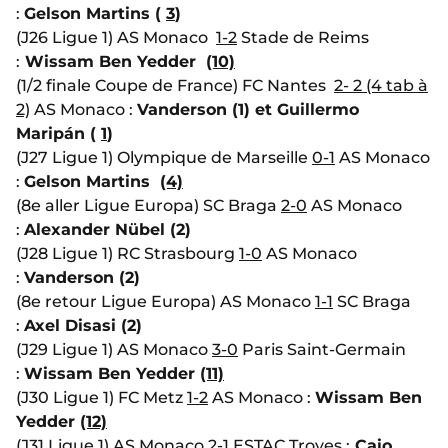
:
Gelson Martins (
3
)
(J26 Ligue 1) AS Monaco
1-2
Stade de Reims
:
Wissam Ben Yedder
(10)
(1/2 finale Coupe de France) FC Nantes
2- 2 (4 tab à
2)
AS Monaco :
Vanderson (1) et Guillermo
Maripán (
1
)
(J27 Ligue 1) Olympique de Marseille
0-1
AS Monaco
:
Gelson Martins
(4)
(8e aller Ligue Europa) SC Braga
2-0
AS Monaco
:
Alexander Nübel (2)
(J28 Ligue 1) RC Strasbourg
1-0
AS Monaco
:
Vanderson (2)
(8e retour Ligue Europa) AS Monaco
1-1
SC Braga
:
Axel Disasi (2)
(J29 Ligue 1) AS Monaco
3-0
Paris Saint-Germain
:
Wissam Ben Yedder
(11)
(J30 Ligue 1) FC Metz
1-2
AS Monaco :
Wissam Ben
Yedder
(12)
(J31 Ligue 1) AS Monaco
2-1
ESTAC Troyes :
Caio