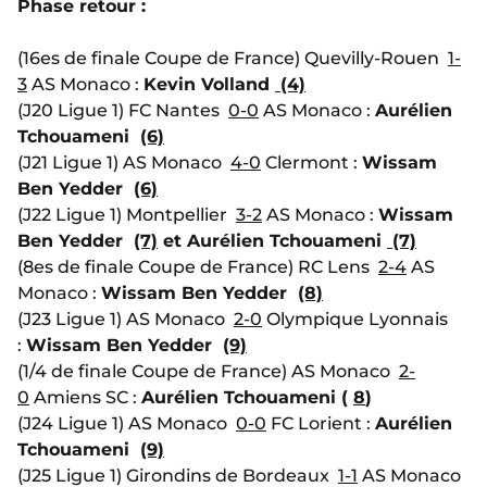
Phase retour :
(16es de finale Coupe de France) Quevilly-Rouen
1-
3
AS Monaco :
Kevin Volland
(4)
(J20 Ligue 1) FC Nantes
0-0
AS Monaco :
Aurélien
Tchouameni
(6)
(J21 Ligue 1) AS Monaco
4-0
Clermont :
Wissam
Ben Yedder
(6)
(J22 Ligue 1) Montpellier
3-2
AS Monaco :
Wissam
Ben Yedder
(7)
et Aurélien Tchouameni
(7)
(8es de finale Coupe de France) RC Lens
2-4
AS
Monaco :
Wissam Ben Yedder
(8)
(J23 Ligue 1) AS Monaco
2-0
Olympique Lyonnais
:
Wissam Ben Yedder
(9)
(1/4 de finale Coupe de France) AS Monaco
2-
0
Amiens SC :
Aurélien Tchouameni (
8
)
(J24 Ligue 1) AS Monaco
0-0
FC Lorient :
Aurélien
Tchouameni
(9)
(J25 Ligue 1) Girondins de Bordeaux
1-1
AS Monaco