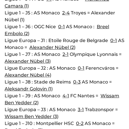
Camara (1)
Ligue 1 – J5 : AS Monaco
2-4
Troyes = Alexander
Nübel (1)
Ligue 1 – J6 : OGC Nice
0-1
AS Monaco :
Breel
Embolo (2)
Ligue Europa – J1 : Etoile Rouge de Belgrade
0-1
AS
Monaco =
Alexander Nübel (2)
Ligue 1 – J7 : AS Monaco
2-1
Olympique Lyonnais =
Alexander Nübel (3)
Ligue Europa – J2 : AS Monaco
0-1
Ferencváros =
Alexander Nübel (4)
Ligue 1 – J8 : Stade de Reims
0-3
AS Monaco =
Aleksandr Golovin (1)
Ligue 1 – J9 : AS Monaco
4-1
FC Nantes =
Wissam
Ben Yedder (2)
Ligue Europa – J3 : AS Monaco
3-1
Trabzonspor =
Wissam Ben Yedder (3)
Ligue 1 – J10 : Montpellier HSC
0-2
AS Monaco =