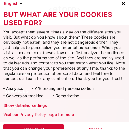
English
BUT WHAT ARE YOUR COOKIES
USED FOR?
You accept them several times a day on the different sites you
visit. But what do you know about them? These cookies are
obviously not eaten, and they are not dangerous either. They
just help us to personalize your internet experience. When you
Facebook
X
Instagram
Youtube
TikTok
Twitch
visit asmonaco.com, these allow us to first analyze the audience
as well as the performance of the site. And they are mainly used
to deliver ads and content to you that match what you like. Note
that you can change your preferences at any time, thanks to the
regulations on protection of personal data, and feel free to
AS MONACO
contact our team for any clarification. Thank you for your trust!
Analytics
A/B testing and personalization
SERVICES
Conversion tracking
Remarketing
Show detailed settings
INFORMATIONS
Visit our Privacy Policy page for more
Télécharger l'AS Monaco App