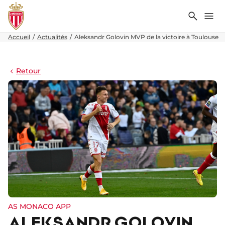
Recher
Me
Accueil
Actualités
Aleksandr Golovin MVP de la victoire à Toulouse
Retour
AS MONACO APP
ALEKSANDR GOLOVIN