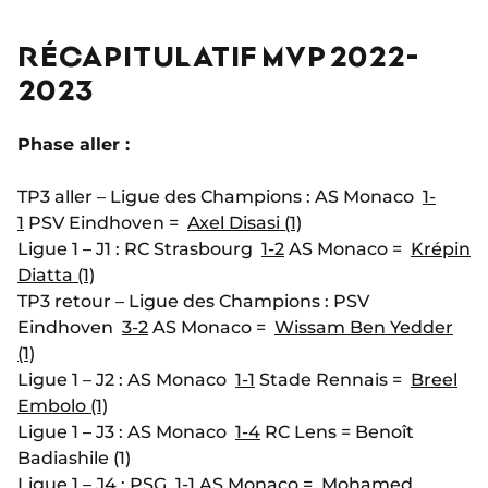
RÉCAPITULATIF MVP 2022-
2023
Phase aller :
TP3 aller – Ligue des Champions : AS Monaco
1-
1
PSV Eindhoven =
Axel Disasi (1)
Ligue 1 – J1 : RC Strasbourg
1-2
AS Monaco =
Krépin
Diatta (1)
TP3 retour – Ligue des Champions : PSV
Eindhoven
3-2
AS Monaco =
Wissam Ben Yedder
(1)
Ligue 1 – J2 : AS Monaco
1-1
Stade Rennais =
Breel
Embolo (1)
Ligue 1 – J3 : AS Monaco
1-4
RC Lens = Benoît
Badiashile (1)
Ligue 1 – J4 : PSG
1-1
AS Monaco =
Mohamed