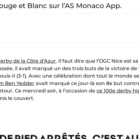
Rouge et Blanc sur l’AS Monaco App.
erby de la Côte d’Azur
. Il faut dire que l’OGC Nice est 
assée, il avait marqué un des trois buts de la victoire d
uis-II (3-1). Avec une célébration dont tout le monde se r
m Ben Yedder
avait marqué ce jour-là son 8e but contr
tour. Ce mercredi soir, à l’occasion de
ce 100e derby hi
s le couvert.
DE PIED ARRÊTÉS, C’EST A