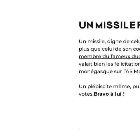
UN MISSILE
Un missile, digne de ce
plus que celui de son co
membre du fameux duo
valait bien les félicitat
monégasque sur l’AS M
Un plébiscite même, pui
votes.
Bravo à lui !