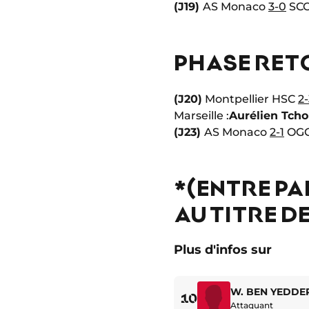
(J19)
AS Monaco
3-0
SCO
PHASE RETO
(J20)
Montpellier HSC
2-
Marseille :
Aurélien Tch
(J23)
AS Monaco
2-1
OGC 
*(ENTRE PA
AU TITRE D
Plus d'infos sur
W. BEN YEDDE
10
Attaquant