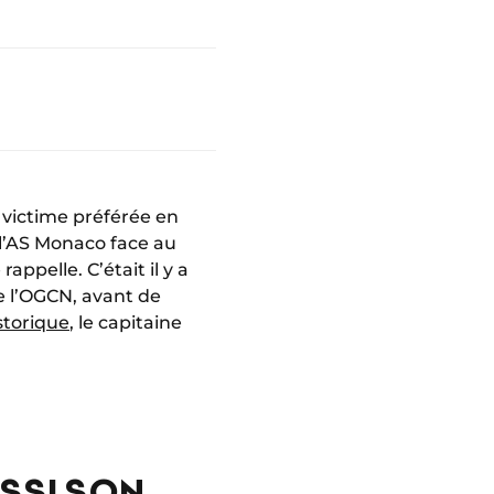
sa victime préférée en
e l’AS Monaco face au
appelle. C’était il y a
e l’OGCN, avant de
storique
, le capitaine
USSI SON