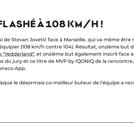
 FLASHÉ À 108 KM/H !
lui de Stevan Jovetić face à Marseille, qui va même êtr
équipier (108 km/h contre 104). Résultat, onzième but d
 "Yedderland"
, et onzième but également inscrit face à
ions du jury et ce titre de MVP by IQONIQ de la rencontre
onaco App.
sque le désormais co-meilleur buteur de l’équipe a recu