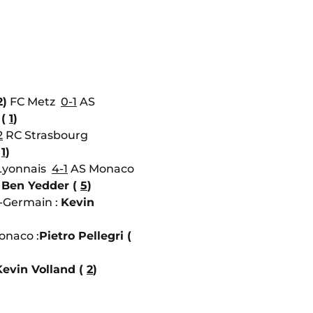
2)
FC Metz
0-1
AS
 (
1
)
2
RC Strasbourg
(
1
)
Lyonnais
4-1
AS Monaco
Ben Yedder (
5
)
t-Germain :
Kevin
naco :
Pietro Pellegri (
Kevin Volland (
2
)