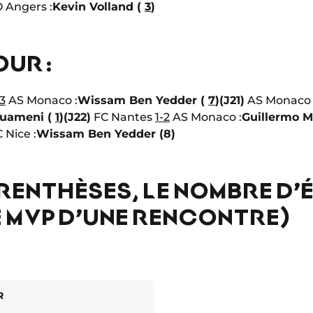
 Angers :
Kevin Volland (
3
)
UR :
3
AS Monaco :
Wissam Ben Yedder (
7
)
(J21)
AS Monac
ouameni (
1
)
(J22)
FC Nantes
1-2
AS Monaco :
Guillermo M
Nice :
Wissam Ben Yedder (8)
RENTHÈSES, LE NOMBRE D’
E MVP D’UNE RENCONTRE)
R