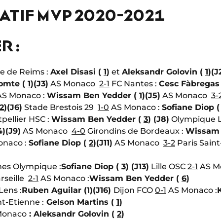
ATIF MVP 2020-2021
R :
e de Reims :
Axel Disasi (
1
)
et
Aleksandr Golovin (
1
)
(J
omte (
1
)
(J3)
AS Monaco
2-1
FC Nantes :
Cesc Fàbregas
S Monaco :
Wissam Ben Yedder (
1
)
(J5)
AS Monaco
3-
2
)
(J6)
Stade Brestois 29
1-0
AS Monaco :
Sofiane Diop 
pellier HSC :
Wissam Ben Yedder (
3
)
(J8)
Olympique 
4)
(J9)
AS Monaco
4-0
Girondins de Bordeaux :
Wissam 
naco :
Sofiane Diop (
2
)
(J11)
AS Monaco
3-2
Paris Sain
es Olympique :
Sofiane Diop (
3
)
(J13)
Lille OSC
2-1
AS Mo
rseille
2-1
AS Monaco :
Wissam Ben Yedder (
6
)
Lens :
Ruben Aguilar (1)
(J16)
Dijon FCO
0-1
AS Monaco :
t-Etienne :
Gelson Martins (
1
)
Monaco
: Aleksandr Golovin (
2
)