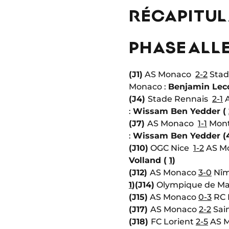
RÉCAPITUL
PHASE ALLE
(J1)
AS Monaco
2-2
Stad
Monaco :
Benjamin Lec
(J4)
Stade Rennais
2-1
A
:
Wissam Ben Yedder (
(J7)
AS Monaco
1-1
Mont
:
Wissam Ben Yedder (
(J10)
OGC Nice
1-2
AS Mo
Volland (
1
)
(J12)
AS Monaco
3-0
Nîm
1
)
(J14)
Olympique de Ma
(J15)
AS Monaco
0-3
RC 
(J17)
AS Monaco
2-2
Sain
(J18)
FC Lorient
2-5
AS 