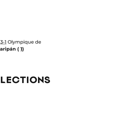
o
3-1
Olympique de
aripán (
1
)
ÉLECTIONS