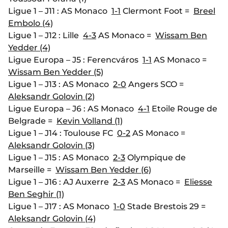
Ligue 1 – J11 : AS Monaco
1-1
Clermont Foot =
Breel
Embolo (4)
Ligue 1 – J12 : Lille
4-3
AS Monaco =
Wissam Ben
Yedder (4)
Ligue Europa – J5 : Ferencváros
1-1
AS Monaco =
Wissam Ben Yedder (5)
Ligue 1 – J13 : AS Monaco
2-0
Angers SCO =
Aleksandr Golovin (2)
Ligue Europa – J6 : AS Monaco
4-1
Etoile Rouge de
Belgrade =
Kevin Volland (1)
Ligue 1 – J14 : Toulouse FC
0-2
AS Monaco =
Aleksandr Golovin (3)
Ligue 1 – J15 : AS Monaco
2-3
Olympique de
Marseille =
Wissam Ben Yedder (6)
Ligue 1 – J16 : AJ Auxerre
2-3
AS Monaco =
Eliesse
Ben Seghir (1)
Ligue 1 – J17 : AS Monaco
1-0
Stade Brestois 29 =
Aleksandr Golovin (4)