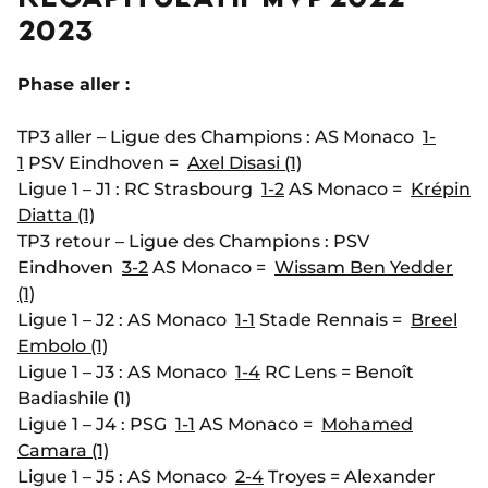
2023
Phase aller :
TP3 aller – Ligue des Champions : AS Monaco
1-
1
PSV Eindhoven =
Axel Disasi (1)
Ligue 1 – J1 : RC Strasbourg
1-2
AS Monaco =
Krépin
Diatta (1)
TP3 retour – Ligue des Champions : PSV
Eindhoven
3-2
AS Monaco =
Wissam Ben Yedder
(1)
Ligue 1 – J2 : AS Monaco
1-1
Stade Rennais =
Breel
Embolo (1)
Ligue 1 – J3 : AS Monaco
1-4
RC Lens = Benoît
Badiashile (1)
Ligue 1 – J4 : PSG
1-1
AS Monaco =
Mohamed
Camara (1)
Ligue 1 – J5 : AS Monaco
2-4
Troyes = Alexander