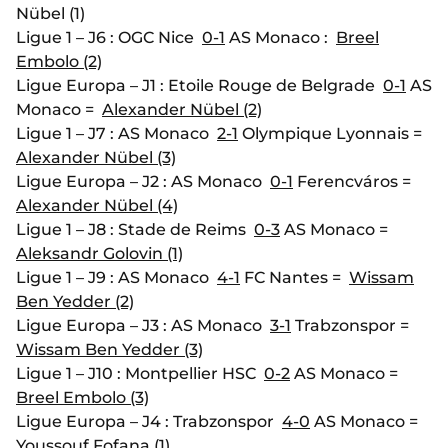
Nübel (1)
Ligue 1 – J6 : OGC Nice
0-1
AS Monaco :
Breel
Embolo (2)
Ligue Europa – J1 : Etoile Rouge de Belgrade
0-1
AS
Monaco =
Alexander Nübel (2)
Ligue 1 – J7 : AS Monaco
2-1
Olympique Lyonnais =
Alexander Nübel (3)
Ligue Europa – J2 : AS Monaco
0-1
Ferencváros =
Alexander Nübel (4)
Ligue 1 – J8 : Stade de Reims
0-3
AS Monaco =
Aleksandr Golovin (1)
Ligue 1 – J9 : AS Monaco
4-1
FC Nantes =
Wissam
Ben Yedder (2)
Ligue Europa – J3 : AS Monaco
3-1
Trabzonspor =
Wissam Ben Yedder (3)
Ligue 1 – J10 : Montpellier HSC
0-2
AS Monaco =
Breel Embolo (3)
Ligue Europa – J4 : Trabzonspor
4-0
AS Monaco =
Youssouf Fofana (1)